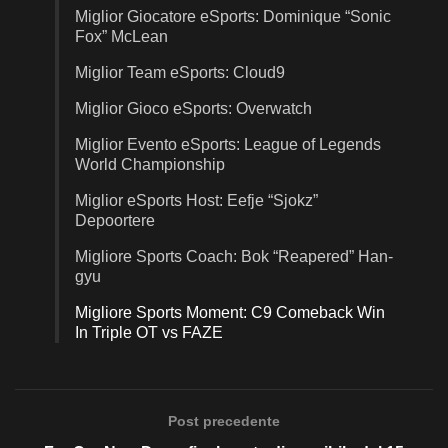
Miglior Giocatore eSports: Dominique “Sonic
Fox” McLean
Miglior Team eSports: Cloud9
Miglior Gioco eSports: Overwatch
Miglior Evento eSports: League of Legends
World Championship
Miglior eSports Host: Eefje “Sjokz”
Depoortere
Migliore Sports Coach: Bok “Reapered” Han-
gyu
Migliore Sports Moment: C9 Comeback Win
In Triple OT vs FAZE
Post precedente