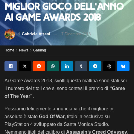
miglior gioco dell’anno
ai Game Awards 2018
di
Gabriele Atzeni
7 Dicembre 2018
Home
News
Gaming
Ai Game Awards 2018, svolti questa mattina sono stati sei
il numero dei titoli che si sono contesi il premio di
“Game
of The Year”
.
Possiamo felicemente annunciarvi che il migliore in
assoluto è stato
God Of War
, titolo in esclusiva su
PlayStation 4 sviluppato da Santa Monica Studio.
Nemmeno titoli del calibro di
Assassin’s Creed Odyssey
,