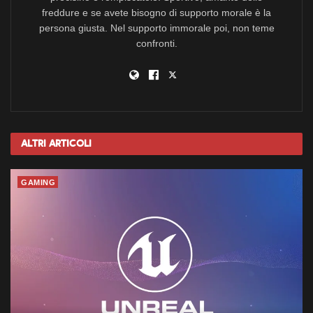
freddure e se avete bisogno di supporto morale è la
persona giusta. Nel supporto immorale poi, non teme
confronti.
Altri
Articoli
GAMING