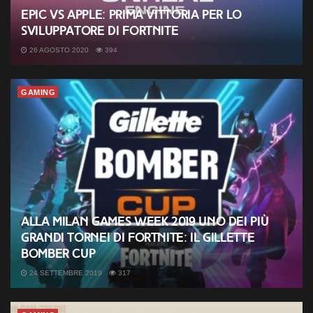
Epic vs Apple: prima vittoria per lo
sviluppatore di Fortnite
26 AGOSTO 2020
394
GAMING
Alla Milan Games Week 2019 uno dei più
grandi tornei di Fortnite: il Gillette
Bomber Cup
24 SETTEMBRE 2019
317