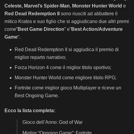
Celeste, Marvel’s Spider-Man
,
Monster Hunter World
e
Red Dead Redemption II
sono riusciti ad abbattere il
mitico Kratos e suo figlio che si aggiudicano due altri premi
come”
Best Game Direction
” e”
Best Action/Adventure
Game
“.
Red Dead Redemption II si aggiudica il premio di
miglior reparto narrativo;
Forza Horizon 4 come il miglior titolo sportivo;
Monster Hunter World come migliore titolo RPG;
Fortnite come miglior gioco Multiplayer e riceve un
Best Ongoing Game.
Ecco la lista completa:
Gioco dell’Anno: God of War
Miglior “Ongoing Game”: Fortnite