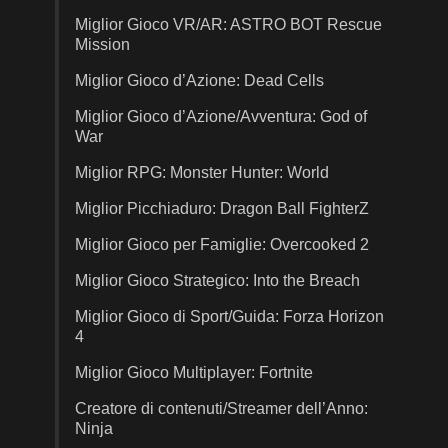
Miglior Gioco VR/AR: ASTRO BOT Rescue
Mission
Miglior Gioco d’Azione: Dead Cells
Miglior Gioco d’Azione/Avventura: God of
War
Miglior RPG: Monster Hunter: World
Miglior Picchiaduro: Dragon Ball FighterZ
Miglior Gioco per Famiglie: Overcooked 2
Miglior Gioco Strategico: Into the Breach
Miglior Gioco di Sport/Guida: Forza Horizon
4
Miglior Gioco Multiplayer: Fortnite
Creatore di contenuti/Streamer dell’Anno:
Ninja