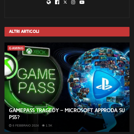
Altri
Articoli
GAMING
GamePass tragedy – Microsoft approda su
PS5?
6 FEBBRAIO 2024
1.5K