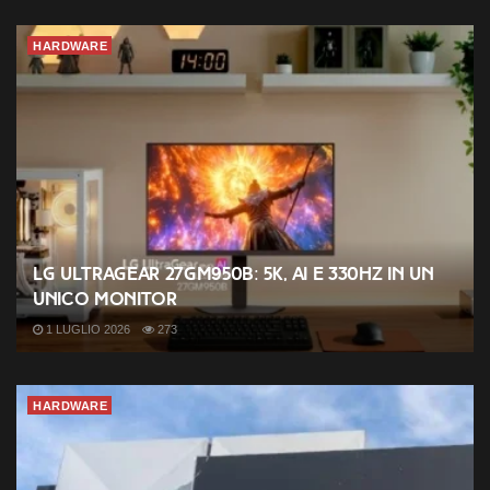
HARDWARE
LG UltraGear 27GM950B: 5K, AI e 330Hz in un
unico monitor
1 LUGLIO 2026
273
HARDWARE