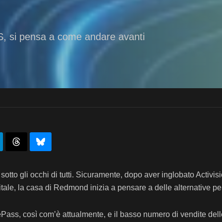
 si pensa a come andare avanti
sotto gli occhi di tutti. Sicuramente, dopo aver inglobato Activi
ale, la casa di Redmond inizia a pensare a delle alternative pe
amePass, così com’è attualmente, e il basso numero di vendite 