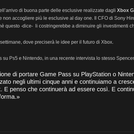
’arrivo di buona parte delle esclusive realizzate dagli
Xbox G
be non accogliere più le esclusive al day one. Il CFO di Sony Hir
 questo -dice- li costringerebbe a diminuire gli investimenti che
ettimane, dove preciserà le idee per il futuro di Xbox.
 su Ps5 e Nintendo, in una recente intervista lo stesso Spencer 
ione di portare Game Pass su PlayStation o Ninte
zato negli ultimi cinque anni e continuiamo a cres
ox. E penso che continuerà ad essere così. E contin
aforma.»