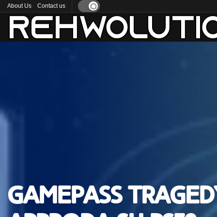
About Us
Contact us
GamePass traged