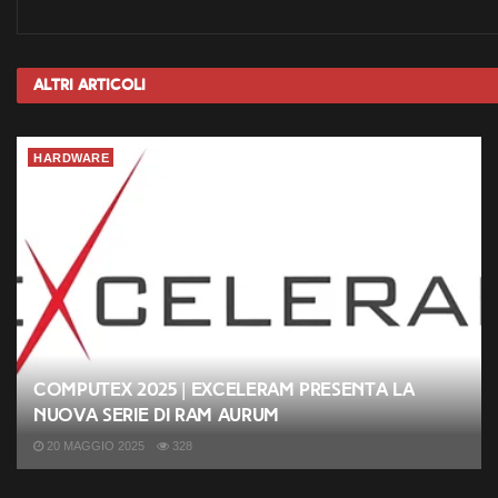
Altri
Articoli
HARDWARE
Computex 2025 | Exceleram presenta la
nuova serie di RAM Aurum
20 MAGGIO 2025
328