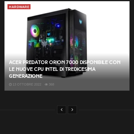
HARDWARE
Acer Predator Orion 7000 disponibile con
le nuove CPU Intel di tredicesima
generazione
13 OTTOBRE 2022
368