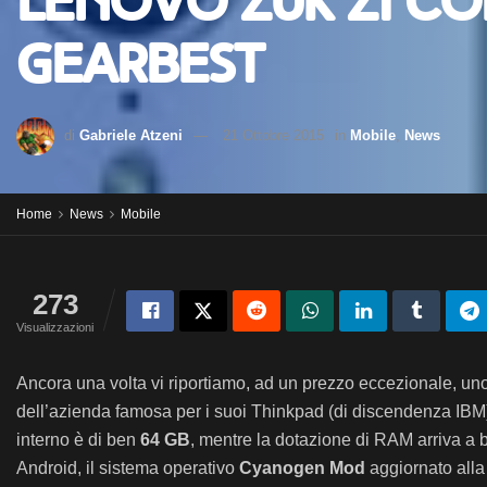
Lenovo ZUK Z1 con
Gearbest
di
Gabriele Atzeni
21 Ottobre 2015
in
Mobile
,
News
Home
News
Mobile
273
Visualizzazioni
Ancora una volta vi riportiamo, ad un prezzo eccezionale, u
dell’azienda famosa per i suoi Thinkpad (di discendenza IB
interno è di ben
64 GB
, mentre la dotazione di RAM arriva a
Android, il sistema operativo
Cyanogen Mod
aggiornato alla