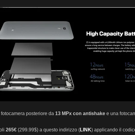
a fotocamera posteriore da
13 MPx con antishake
e una fotocam
oli
265€
(299.99$) a questo indirizzo (
LINK
)
applicando il codi