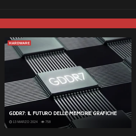
HARDWARE
GDDR7: il futuro delle memorie grafiche
13 MARZO 2024
758