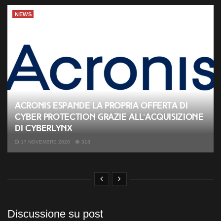
NEWS
Acronis espande la propria offerta di
Cyber Protection grazie all’acquisizione
di CyberLynx
17 NOVEMBRE 2020
318
Discussione su post