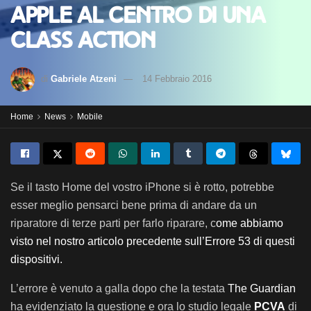
Apple al centro di una
class action
di
Gabriele Atzeni
14 Febbraio 2016
Home
News
Mobile
Se il tasto Home del vostro iPhone si è rotto, potrebbe
esser meglio pensarci bene prima di andare da un
riparatore di terze parti per farlo riparare, c
ome abbiamo
visto nel nostro articolo precedente sull’Errore 53 di questi
dispositivi.
L’errore è venuto a galla dopo che la testata
The Guardian
ha evidenziato la questione e ora lo studio legale
PCVA
di