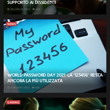
supporto ai dissidenti
26 LUGLIO 2022
443
NEWS
World Password Day 2021: la “123456” resta
ancora la più utilizzata
6 MAGGIO 2021
333
GAMING