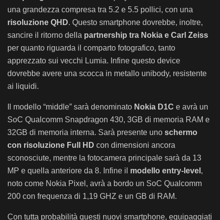
una grandezza compresa tra 5.2 e 5.5 pollici, con una
risoluzione QHD
. Questo smartphone dovrebbe, inoltre,
sancire il ritorno della
partnership tra Nokia e Carl Zeiss
per quanto riguarda il comparto fotografico, tanto
apprezzato sui vecchi Lumia. Infine questo device
dovrebbe avere una scocca in metallo unibody, resistente
ai liquidi.
Il modello “middle” sarà denominato
Nokia D1C
e avrà un
SoC Qualcomm Snapdragon 430, 3GB di memoria RAM e
32GB di memoria interna. Sarà presente uno
schermo
con risoluzione Full HD
con dimensioni ancora
sconosciute, mentre la fotocamera principale sarà da 13
MP e quella anteriore da 8. Infine il
modello entry-level
,
noto come Nokia Pixel, avrà a bordo un SoC Qualcomm
200 con frequenza di 1,19 GHZ e un GB di RAM.
Con tutta probabilità questi nuovi smartphone, equipaggiati