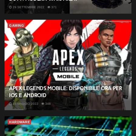
29 SETTEMBRE 2022
371
GAMING
Apex Legends Mobile: disponibile ora per
iOS e Android
18 MAGGIO 2022
348
HARDWARE