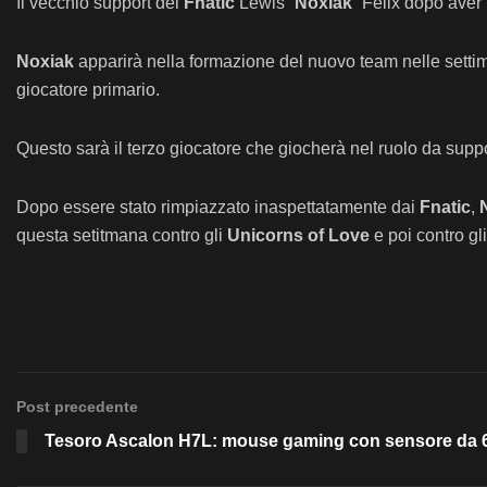
Il vecchio support dei
Fnatic
Lewis “
Noxiak
” Felix dopo aver
Noxiak
apparirà nella formazione del nuovo team nelle settim
giocatore primario.
Questo sarà il terzo giocatore che giocherà nel ruolo da suppo
Dopo essere stato rimpiazzato inaspettatamente dai
Fnatic
,
questa setitmana contro gli
Unicorns of Love
e poi contro gl
Post precedente
Tesoro Ascalon H7L: mouse gaming con sensore da 