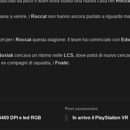
 lasciato da poco il team trova subito una nuova casa nei
Rocca
ane a venire, i
Roccat
non hanno ancora parlato a riguardo ma 
rt per i
Roccat
questa stagione. Il team ha cominciato con
Edw
Noxiak
cercava un ritorno nelle
LCS
, dove potrà di nuovo cercar
i ex compagni di squadra, i
Fnatic
.
Post successivo
6400 DPI e led RGB
In arrivo il PlayStation VR