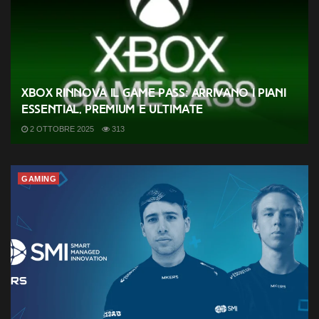
Xbox rinnova il Game Pass: arrivano i piani
Essential, Premium e Ultimate
2 OTTOBRE 2025
313
GAMING