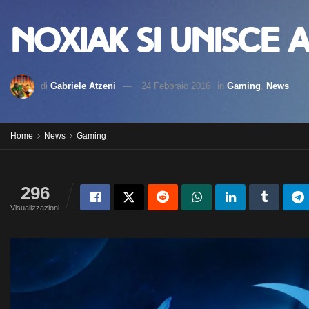
Noxiak si unisce 
di
Gabriele Atzeni
24 Febbraio 2016
in
Gaming
,
News
Home
News
Gaming
296
Visualizzazioni