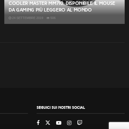
Cooler Master MM710, disponibile il mouse
da gaming più leggero al mondo
24 SETTEMBRE 2019
506
Seguici sui nostri social