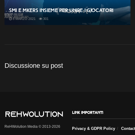
SMI e Mkers insieme per unire i giocatori
8 MARZO 2021
301
Discussione su post
Link importanti
ReHWolution Media © 2013-2026
Privacy & GDPR Policy
Contac