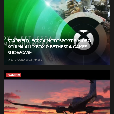
Starfield, Forza Motosport e Hideo
Kojima all’Xbox & Bethesda Games
Showcase
13 GIUGNO 2022
382
GAMING