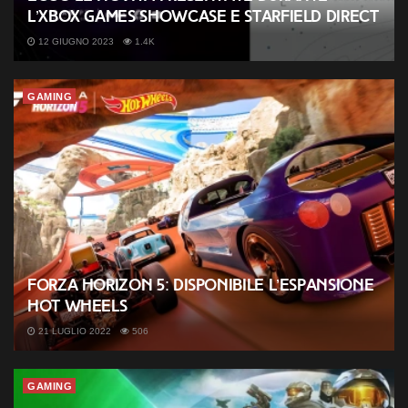
l’Xbox Games Showcase e Starfield Direct
12 GIUGNO 2023
1.4K
GAMING
Forza Horizon 5: disponibile l’espansione
Hot Wheels
21 LUGLIO 2022
506
GAMING