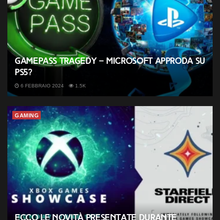
GamePass tragedy – Microsoft approda su
PS5?
6 FEBBRAIO 2024
1.5K
GAMING
Ecco le novità presentate durante