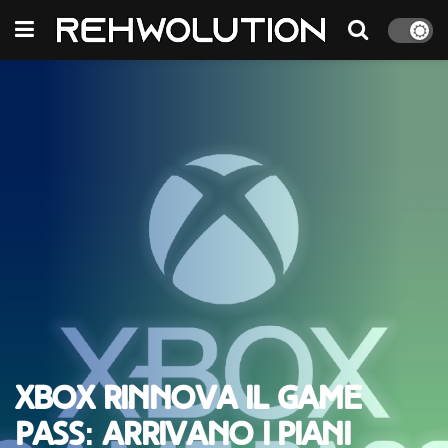
Xbox rinnova il Game
Pass: arrivano i piani