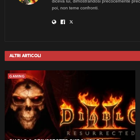
diceva lui, dimostrandosi precocemente prec
poi, non teme confronti.
Altri
Articoli
GAMING