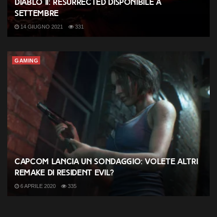
Diablo II: Resurrected disponibile a
settembre
14 GIUGNO 2021
331
GAMING
Capcom lancia un sondaggio: volete altri
remake di Resident Evil?
6 APRILE 2020
335