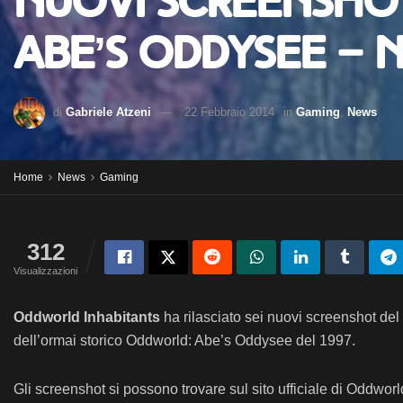
Nuovi screensho
Abe’s Oddysee – N
di
Gabriele Atzeni
22 Febbraio 2014
in
Gaming
,
News
Home
News
Gaming
312
Visualizzazioni
Oddworld Inhabitants
ha rilasciato sei nuovi screenshot de
dell’ormai storico Oddworld: Abe’s Oddysee del 1997.
Gli screenshot si possono trovare sul sito ufficiale di Oddwor