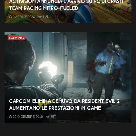
Activision annuncia l’arrivo su PC di Crash
Team Racing Nitro-Fueled
9 APRILE 2020
1.2K
GAMING
Capcom elimina Denuvo da Resident Evil 2:
aumentano le prestazioni in-game
19 DICEMBRE 2019
357