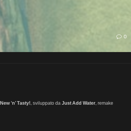
0
New ‘n’ Tasty!
, sviluppato da
Just Add Water
, remake