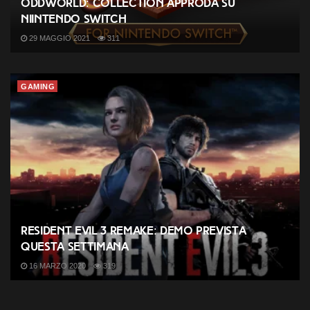
Oddworld: Collection approda su
NIintendo Switch
29 MAGGIO 2021
311
GAMING
Resident Evil 3 Remake: demo prevista
questa settimana
16 MARZO 2020
319