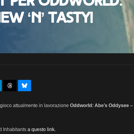
t per Oddworld:
ew ‘n’ Tasty!
l gioco attualmente in lavorazione
Oddworld: Abe’s Oddysee – 
ld Inhabitants
a questo link.