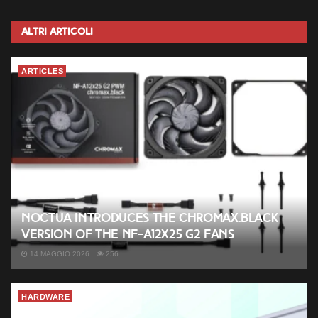
Altri
Articoli
ARTICLES
Noctua introduces the chromax.black
version of the NF-A12x25 G2 fans
14 MAGGIO 2026
256
HARDWARE