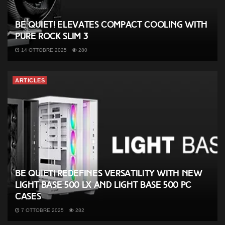
be quiet! elevates compact cooling with
Pure Rock Slim 3
14 OTTOBRE 2025
280
ARTICLES
be quiet! redefines versatility with new
Light Base 500 LX and Light Base 500 PC
cases
7 OTTOBRE 2025
282