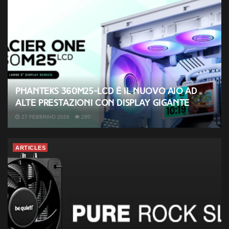
Phanteks 360M25-LCD è il nuovo AIO ad
alte prestazioni con display gigante
27 FEBBRAIO 2026
280
ARTICLES