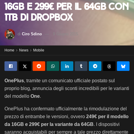
16GB e 299€ per il 64GB con
1TB di DropBox
di
Ciro Sdino
9 Giugno 2015
Home
News
Mobile
OnePlus
, tramite un comunicato ufficiale postato sul
proprio blog, annuncia degli sconti incredibili per le varianti
del modello
One
.
OnePlus ha confermato ufficialmente la rimodulazione del
prezzo di entrambe le versioni, ovvero
249€ per il modello
da 16GB e 299€ per la variante da 64GB
. I dispositivi
saranno acquistabili per sempre a tale prezzo direttamente