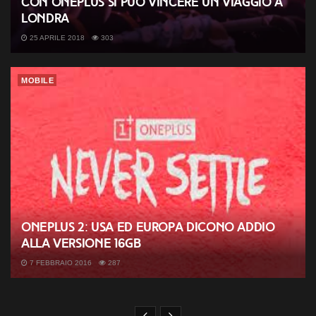
Con OnePlus si può vincere un viaggio a
Londra
25 APRILE 2018
303
MOBILE
Oneplus 2: USA ed Europa dicono addio
alla versione 16GB
7 FEBBRAIO 2016
287