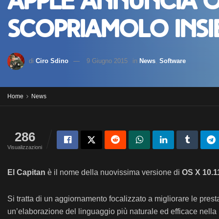
Apple annuncia OS 
scopriamolo insi
di
Ciro Sdino
9 Giugno 2015
in
News
,
Software
Home
News
286
Visualizzazioni
El Capitan
è il nome della nuovissima versione di
OS X 10.1
Si tratta di un aggiornamento focalizzato a migliorare le pres
un’elaborazione del linguaggio più naturale ed efficace nella 