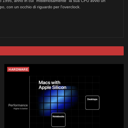
no 1995, anno in cui "misteriosamente" la sua CPU avviò un
po, con un occhio di riguardo per l'overclock.
HARDWARE