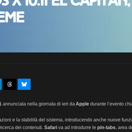
X 10.11 El Capitan,
eme
1
annunciata nella giornata di ieri da
Apple
durante l’evento ch
tazioni e la stabilità del sistema, introducendo anche nuove funz
ricerca dei contenuti.
Safari
va ad introdurre le
pin-tabs
, area d