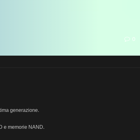
0
ltima generazione.
n SSD e memorie NAND.