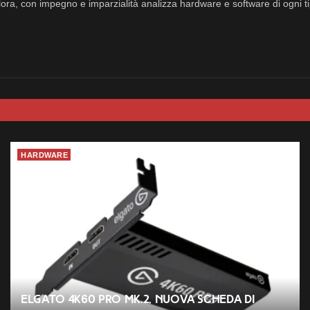
ora, con impegno e imparzialità analizza hardware e software di ogni ti
HARDWARE
Elgato 4K60 Pro MK.2, nuova scheda di