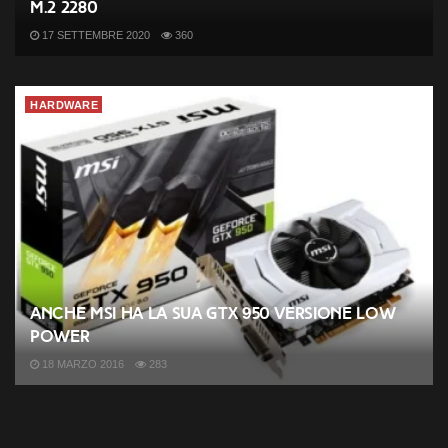
M.2 2280
17 SETTEMBRE 2020
360
HARDWARE
Anche MSI ha la sua GTX 950 versione Low
Power
18 MARZO 2016
283