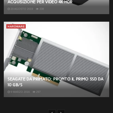
acquisizione per video 4K HDR
20 AGOSTO 2019
338
HARDWARE
Seagate da primato: pronto il primo SSD da
10 GB/s
9 MARZO 2016
297