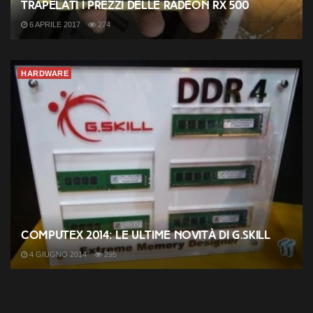
Trapelati i prezzi delle Radeon RX 500
6 APRILE 2017
274
HARDWARE
Computex 2014: le ultime novità di G.Skill
4 GIUGNO 2014
295