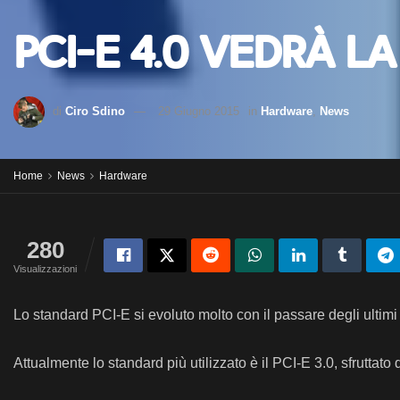
PCI-E 4.0 vedrà la
di
Ciro Sdino
29 Giugno 2015
in
Hardware
,
News
Home
News
Hardware
280
Visualizzazioni
Lo standard PCI-E si evoluto molto con il passare degli ultim
Attualmente lo standard più utilizzato è il PCI-E 3.0, sfrutt