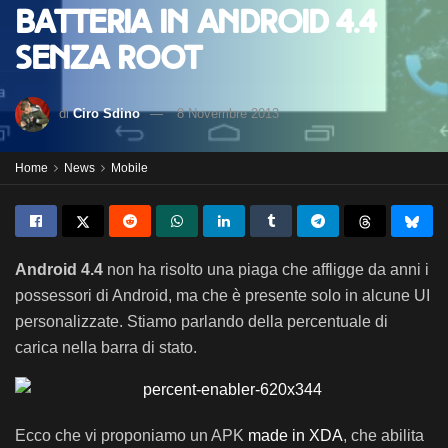
batteria in Android 4.4
senza root
di
Ciro Sdino
8 Novembre 2013
Home
News
Mobile
Android 4.4
non ha risolto una piaga che affligge da anni i
possessori di Android, ma che è presente solo in alcune UI
personalizzate. Stiamo parlando della percentuale di
carica nella barra di stato.
Ecco che vi proponiamo un APK
made in XDA
, che abilita