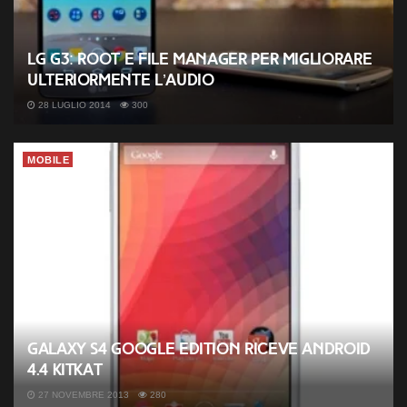
LG G3: root e file manager per migliorare
ulteriormente l’audio
28 LUGLIO 2014
300
MOBILE
Galaxy S4 Google Edition riceve Android
4.4 KitKat
27 NOVEMBRE 2013
280