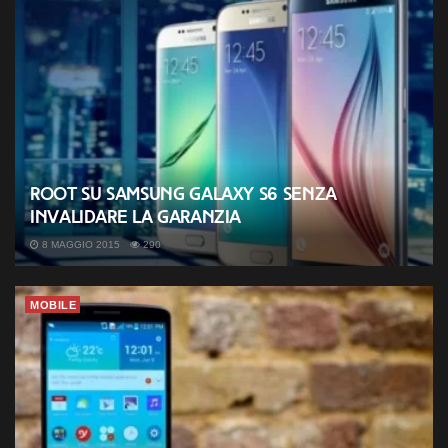
Root su Samsung Galaxy S6 senza
invalidare la garanzia
8 MAGGIO 2015
290
MOBILE