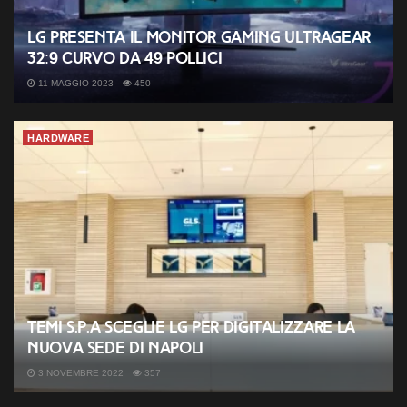
LG presenta il monitor gaming UltraGear
32:9 curvo da 49 pollici
11 MAGGIO 2023
450
HARDWARE
Temi s.p.a sceglie LG per digitalizzare la
nuova sede di Napoli
3 NOVEMBRE 2022
357