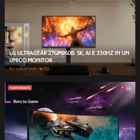
LG UltraGear 27GM950B: 5K, AI e 330Hz in un
unico monitor
1 LUGLIO 2026
273
HARDWARE