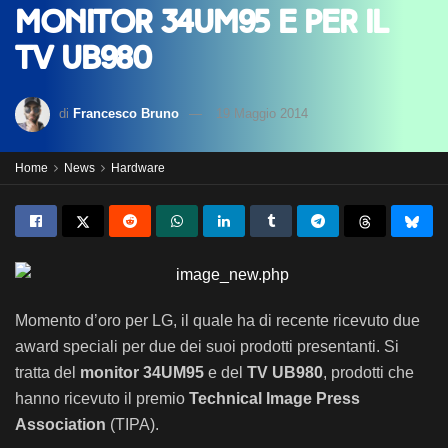
monitor 34UM95 e per il
TV UB980
di
Francesco Bruno
19 Maggio 2014
Home
News
Hardware
Momento d’oro per LG, il quale ha di recente ricevuto due
award speciali per due dei suoi prodotti presentanti. Si
tratta del
monitor 34UM95
e del
TV UB980
, prodotti che
hanno ricevuto il premio
Technical Image Press
Association
(TIPA).