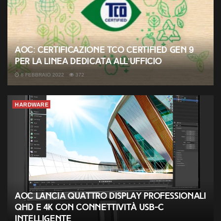
AOC: certificazione TCO Certified gen 9
per la linea dedicata all’ufficio
8 FEBBRAIO 2022
372
HARDWARE
AOC lancia quattro display professionali
QHD e 4K con connettività USB-C
intelligente