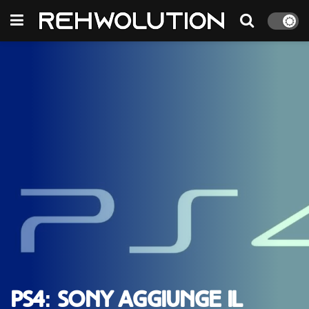
PS4: Sony aggiunge il