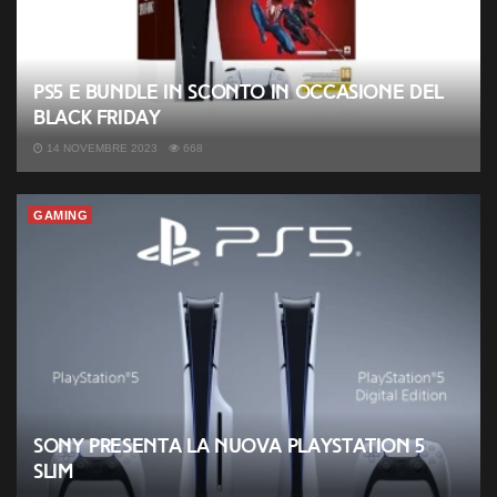
PS5 e bundle in sconto in occasione del
Black Friday
14 NOVEMBRE 2023
668
GAMING
Sony presenta la nuova PlayStation 5
slim