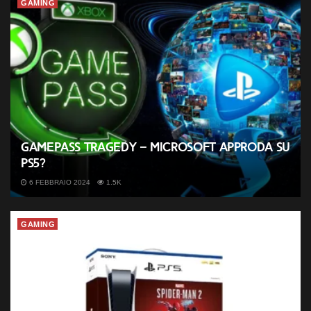
GAMING
GamePass tragedy – Microsoft approda su
PS5?
6 FEBBRAIO 2024
1.5K
GAMING