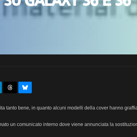
su Galaxy S6 e S6
ta tanto bene, in quanto alcuni modelli della cover hanno graffia
amato un comunicato interno dove viene annunciata la sostituzio