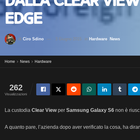
dalla Clear View 
Edge
di
Ciro Sdino
3 Giugno 2015
in
Hardware
,
News
Home
News
Hardware
262
Visualizzazioni
La custodia
Clear View
per
Samsung Galaxy S6
non è riusci
A quanto pare, l’azienda dopo aver verificato la cosa, ha dir