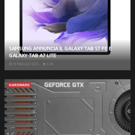
Samsung annuncia il Galaxy Tab S7 FE e
Galaxy Tab A7 Lite
29 MAGGIO 2021
1.6K
HARDWARE