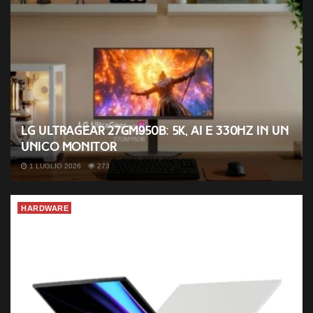
LG UltraGear 27GM950B: 5K, AI e 330Hz in un
unico monitor
1 LUGLIO 2026
273
HARDWARE