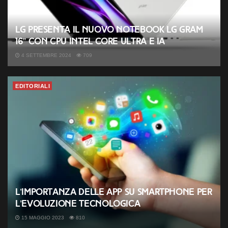
LG presenta il nuovo notebook LG gram
16” con CPU Intel Core Ultra e IA
4 SETTEMBRE 2024
709
EDITORIALI
L’importanza delle app su smartphone per
l’evoluzione tecnologica
15 MAGGIO 2023
810