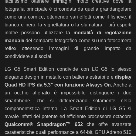
facilissimo ottenere immagini molto creative dove la
fotografia principale è circondata da quella grandangolare
come una cornice,
ottenendo vari effetti come il fisheye, il
bianco e nero, la vignettatura o la sfumatura.
I più esperti
inoltre possono
utilizzare la
modalità di regolazione
manuale
del comparto fotografico come su una fotocamera
reflex ottenendo immagini di grande impatto da
condividere sui social.
LG G5 Smart Edition condivide con LG G5 lo stesso
elegante design in metallo con batteria estraibile e
display
Quad HD IPS da 5.3’’ con funzione Always On
. Anche a
un occhio allenato è impossibile distinguere i due
smartphone, che si differenziano solamente nella
componentistica interna. La Smart Edition di LG G5 si
avvale infatti del potente ed efficiente processore octacore
Qualcomm® Snapdragon™ 652
che offre avanzate
caratteristiche quali performance a 64-bit, GPU Adreno 510