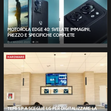
Motorola Edge 40: svelate immagini,
prezzo e specifiche complete
4 MAGGIO 2023
2K
HARDWARE
Temi s.p.a sceglie LG per digitalizzare la