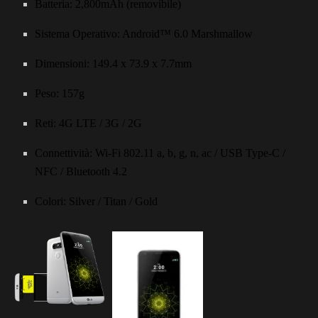
Batteria: 2,800mAh (removibile)
Sistema Operativo: Android™ 6.0 Marshmallow
Dimensioni: 149.4 x 73.9 x 7.7mm
Peso: 157g
Reti: 4G LTE / 3G / 2G
Connettività: Wi-Fi 802.11 a, b, g, n, ac / USB Type-C /
NFC / Bluetooth 4.2
Colori: Silver / Titan / Gold