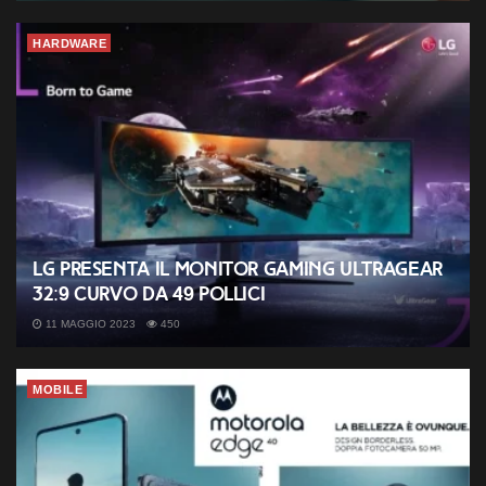
HARDWARE
LG presenta il monitor gaming UltraGear
32:9 curvo da 49 pollici
11 MAGGIO 2023
450
MOBILE