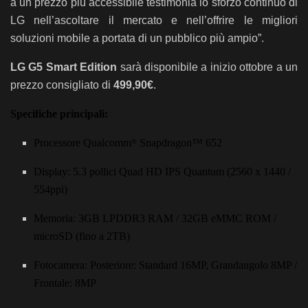
a un prezzo più accessibile testimonia lo sforzo continuo di
LG nell’ascoltare il mercato e nell’offrire le migliori
soluzioni mobile a portata di un pubblico più ampio”.
LG G5 Smart Edition
sarà disponibile a inizio ottobre a un
prezzo consigliato di
499,90€
.
Specifiche principali
:
Processore Qualcomm
Snapdragon™ 652
®
Display: 5.3 pollici Quad HD IPS Quantum (2560 x 1440 /
554ppi)
Memoria: 3GB LPDDR3 RAM / 32GB eMMC ROM /
microSD (fino a 2TB)
Fotocamera
: Posteriore: Standard 16MP, Grandangolo 8MP /
Frontale: 8MP