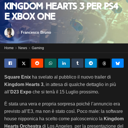
Kingdom Hearts 3 per PS4
e Xbox One
di
Francesco Bruno
12 Giugno 2017
Home
News
Gaming
Square Enix
ha svelato al pubblico il nuovo trailer di
Kingdom Hearts 3
, in attesa di qualche dettaglio in più
all’
D23 Expo
che si terrà il 15 Luglio prossimo.
È stata una vera e propria sorpresa poiché l’annuncio era
previsto all’E3, ma non è stato così. Poco male: la software
house nipponica ha scelto come palcoscenico la
Kingdom
Hearts Orchestra
di Los Angeles per la presentazione del