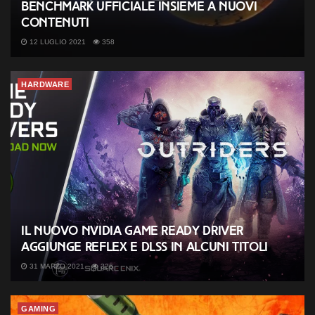
benchmark ufficiale insieme a nuovi
contenuti
12 LUGLIO 2021
358
HARDWARE
Il nuovo NVIDIA Game Ready Driver
aggiunge Reflex e DLSS in alcuni titoli
31 MARZO 2021
326
GAMING