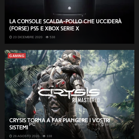
La console Scalda-Pollo che ucciderà
(forse) PS5 e XBox serie X
23 DICEMBRE 2020
538
GAMING
Crysis torna a far piangere i vostri
sistemi
26 AGOSTO 2020
338