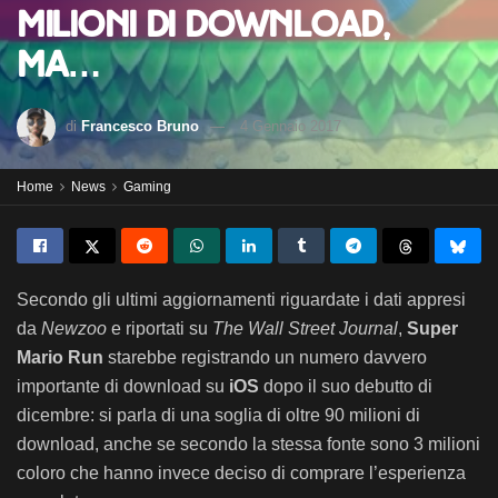
milioni di download,
ma…
di
Francesco Bruno
4 Gennaio 2017
Home
News
Gaming
Secondo gli ultimi aggiornamenti riguardate i dati appresi
da
Newzoo
e riportati su
The Wall Street Journal
,
Super
Mario Run
starebbe registrando
un numero davvero
importante di download su
iOS
dopo il suo debutto di
dicembre: si parla di una soglia di oltre 90 milioni di
download, anche se secondo la stessa fonte sono 3 milioni
coloro che hanno invece deciso di comprare l’esperienza