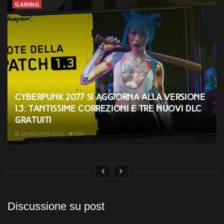
GAMING
Cyberpunk 2077 si aggiorna alla versione
1.3: tantissime correzioni e tre nuovi DLC
gratuiti
18 AGOSTO 2021
289
Discussione su post