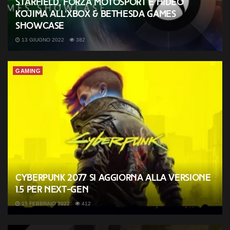
Starfield, Forza Motosport e Hideo
Kojima all’Xbox & Bethesda Games
Showcase
13 GIUGNO 2022
382
GAMING
Cyberpunk 2077 si aggiorna alla versione
1.5 per next-gen
15 FEBBRAIO 2022
412