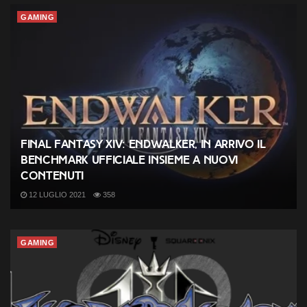
GAMING
Final Fantasy XIV: Endwalker, in arrivo il
benchmark ufficiale insieme a nuovi
contenuti
12 LUGLIO 2021
358
GAMING