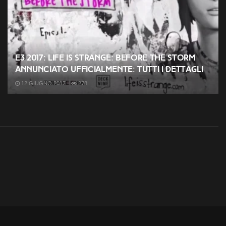
E3 2017: Life Is Strange: Before the Storm
annunciato ufficialmente: tutti i dettagli
12 GIUGNO 2017
278