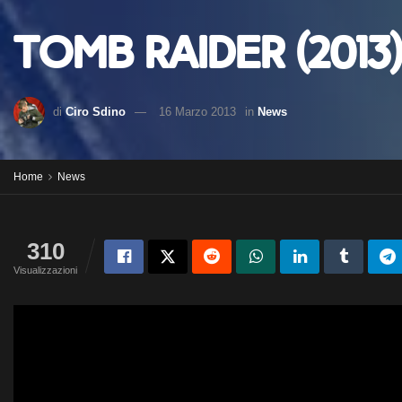
Tomb Raider (2013
di
Ciro Sdino
16 Marzo 2013
in
News
Home
News
310
Visualizzazioni