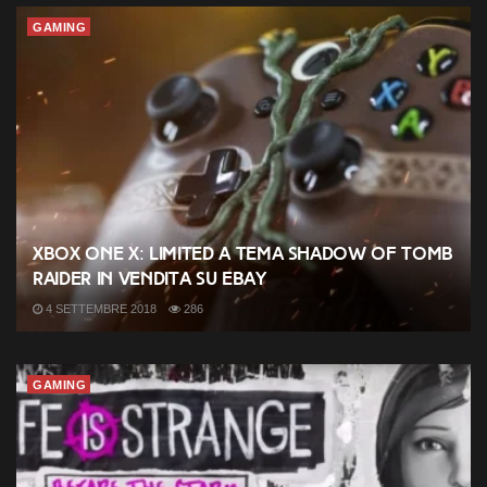
GAMING
Xbox One X: limited a tema Shadow of Tomb
Raider in vendita su Ebay
4 SETTEMBRE 2018
286
GAMING