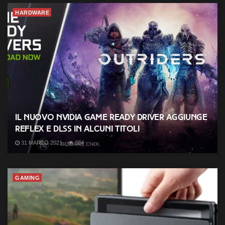
HARDWARE
Il nuovo NVIDIA Game Ready Driver aggiunge
Reflex e DLSS in alcuni titoli
31 MARZO 2021
324
GAMING