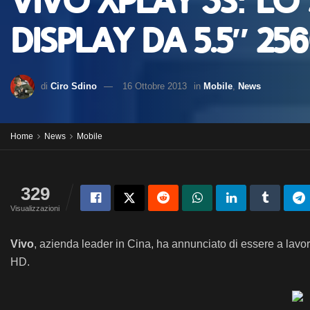
Vivo Xplay 3S: l
display da 5.5″ 25
di
Ciro Sdino
16 Ottobre 2013
in
Mobile
,
News
Home
News
Mobile
329
Visualizzazioni
Vivo
, azienda leader in Cina, ha annunciato di essere a lav
HD.