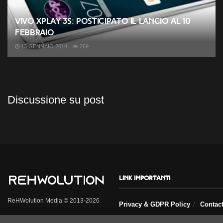
Vivo Xplay 3S: posticipato il lancio al 10
Febbraio
13 GENNAIO 2014
269
Discussione su post
Link importanti
ReHWolution Media © 2013-2026
Privacy & GDPR Policy
Contac