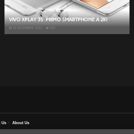
Vivo Xplay 3S: primo smartphone a 2K!
19 DICEMBRE 2013
270
t Us
About Us