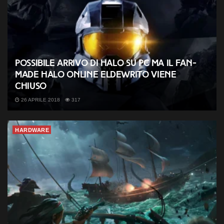
Possibile arrivo di Halo su PC ma il fan-
made Halo Online ElDewrito viene
chiuso
26 APRILE 2018
317
HARDWARE