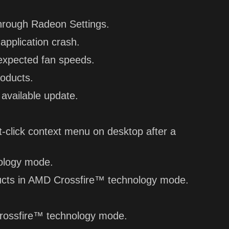
hrough Radeon Settings.
application crash.
expected fan speeds.
roducts.
 available update.
-click context menu on desktop after a
ology mode.
ducts in AMD Crossfire™ technology mode.
Crossfire™ technology mode.