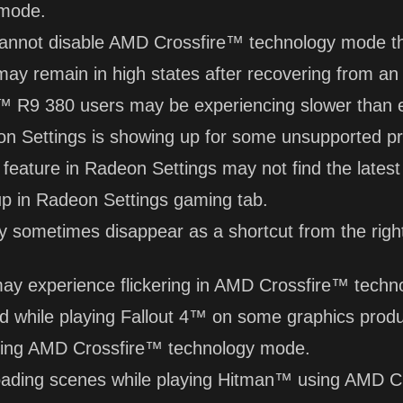
 mode.
cannot disable AMD Crossfire™ technology mode t
y remain in high states after recovering from an 
 R9 380 users may be experiencing slower than 
eon Settings is showing up for some unsupported p
feature in Radeon Settings may not find the latest
p in Radeon Settings gaming tab.
 sometimes disappear as a shortcut from the right
 experience flickering in AMD Crossfire™ techn
ved while playing Fallout 4™ on some graphics pro
sing AMD Crossfire™ technology mode.
 loading scenes while playing Hitman™ using AMD 