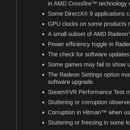
in AMD Crossfire™ technology
Some DirectX® 9 applications 
GPU clocks on some products ma
A small subset of AMD Radeon™
Power efficiency toggle in Rad
The check for software updates 
Some games may fail to show u
The Radeon Settings option may
software upgrade.
Steam®VR Performance Test may
Stuttering or corruption obser
Corruption in Hitman™ when u
Stuttering or freezing in some