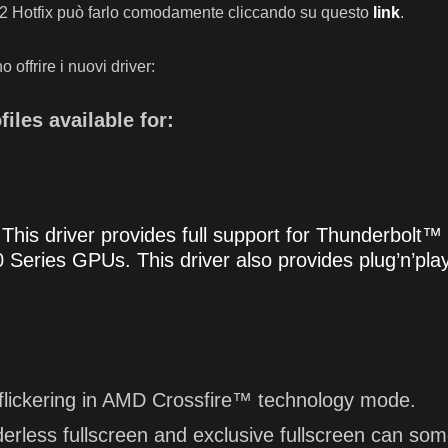
2 Hotfix può farlo comodamente cliccando su questo
link
.
offrire i nuovi driver:
iles available for:
:
This driver provides full support for Thunderbolt
eries GPUs. This driver also provides plug’n’play
flickering in AMD Crossfire™ technology mode.
less fullscreen and exclusive fullscreen can some