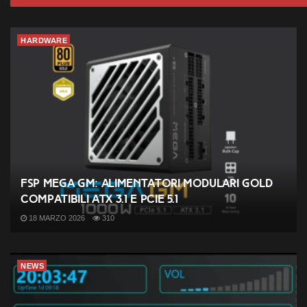
HARDWARE
FSP MEGA GM: alimentatori modulari Gold
compatibili ATX 3.1 e PCIe 5.1
18 MARZO 2026
310
NEWS