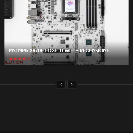
MSI MPG X870E EDGE TI WIFI – Recensione