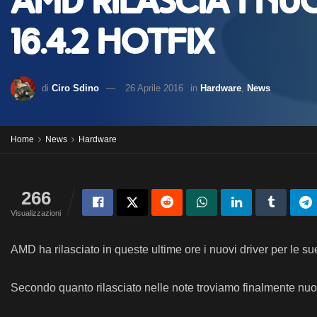
AMD rilascia i nu
16.4.2 Hotfix
di
Ciro Sdino
26 Aprile 2016
in
Hardware
,
News
Home
News
Hardware
266
Visualizzazioni
AMD ha rilasciato in queste ultime ore i nuovi driver per le 
Secondo quanto rilasciato nelle note troviamo finalmente nuov