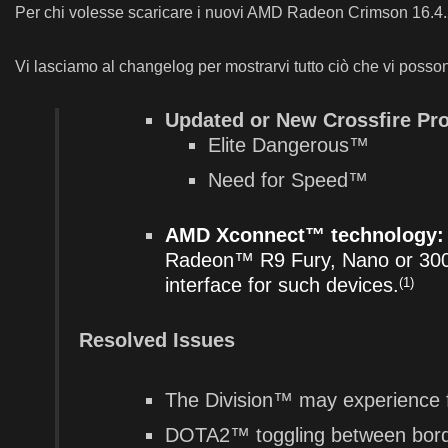
Per chi volesse scaricare i nuovi AMD Radeon Crimson 16.4.
Vi lasciamo al changelog per mostrarvi tutto ciò che vi possono 
Updated or New Crossfire Prof
Elite Dangerous™
Need for Speed™
AMD Xconnect
™
technology
Radeon™ R9 Fury, Nano or 300 S
interface for such devices.
(1)
Resolved Issues
The Division™ may experience 
DOTA2™ toggling between border