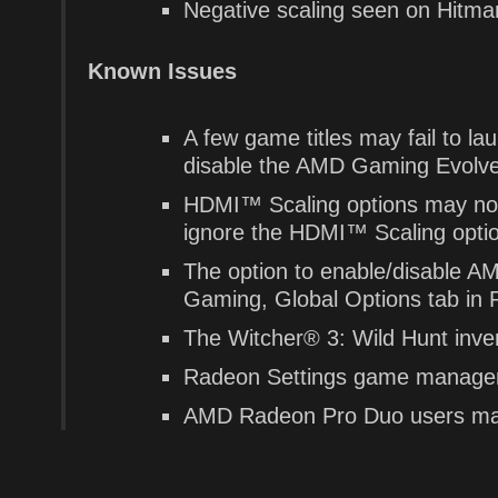
Negative scaling seen on Hit
Known Issues
A few game titles may fail to l
disable the AMD Gaming Evolve
HDMI™ Scaling options may not 
ignore the HDMI™ Scaling optio
The option to enable/disable A
Gaming, Global Options tab in 
The Witcher® 3: Wild Hunt inve
Radeon Settings game manager 
AMD Radeon Pro Duo users may 