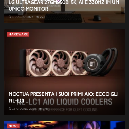
LG UltraGear 27GM950B: 5K, AI e 330Hz in un
unico monitor
1 LUGLIO 2026
273
HARDWARE
Noctua presenta i suoi primi AIO: ecco gli
NL-LC1
16 GIUGNO 2026
278
NEWS