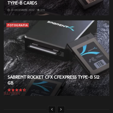
Type-B cards
29 DICEMBRE 2022
376
FOTOGRAFIA
Sabrent Rocket CFX CFExpress Type-B 512
GB