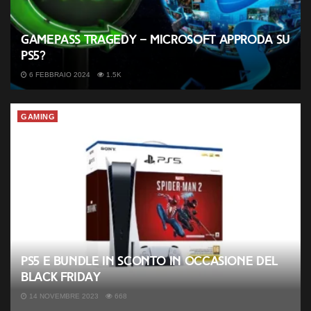
GamePass tragedy – Microsoft approda su
PS5?
6 FEBBRAIO 2024
1.5K
GAMING
PS5 e bundle in sconto in occasione del
Black Friday
14 NOVEMBRE 2023
668