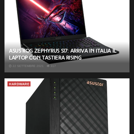
ASUS ROG Zephyrus S17: arriva in Italia il
laptop con tastiera Rising
22 SETTEMBRE 2021
317
HARDWARE