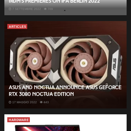
IRDM’s premieres on IFA Berlin 2022
7 SETTEMBRE 2022
709
ARTICLES
ASUS and Noctua announce ASUS GeForce
RTX 3080 Noctua Edition
17 MAGGIO 2022
443
HARDWARE