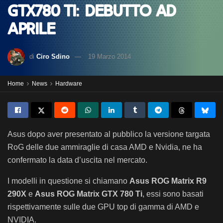
GTX780 Ti: debutto ad
aprile
di
Ciro Sdino
19 Marzo 2014
Home
News
Hardware
Asus dopo aver presentato al pubblico la versione targata
RoG delle due ammiraglie di casa AMD e Nvidia, ne ha
confermato la data d’uscita nel mercato.
I modelli in questione si chiamano
Asus ROG Matrix R9
290X
e
Asus ROG Matrix GTX 780 Ti
, essi sono basati
rispettivamente sulle due GPU top di gamma di AMD e
NVIDIA.