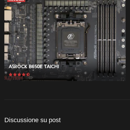
ASRock B650E Taichi
Discussione su post