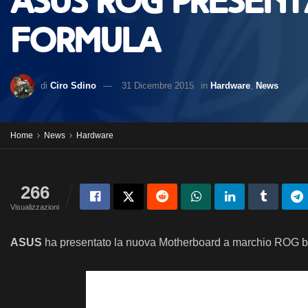
ASUS ROG presenta
Formula
di
Ciro Sdino
31 Dicembre 2015
in
Hardware
,
News
Home
News
Hardware
266
Visualizzazioni
ASUS
ha presentato la nuova Motherboard a marchio ROG b