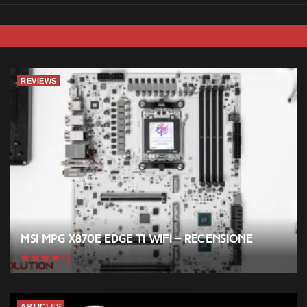
REVIEWS
MSI MPG X870E EDGE TI WIFI – Recensione
ARTICLES