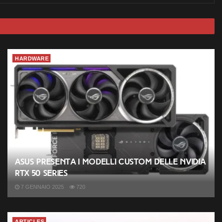
HARDWARE
ASUS presenta i modelli custom delle NVIDIA
RTX 50 Series
7 GENNAIO 2025
720
ARTICLES