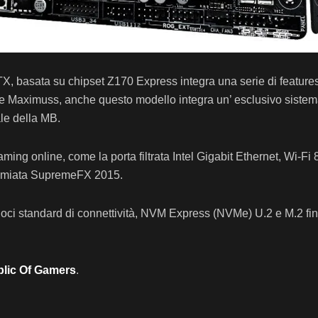
X, basata su chipset Z170 Express integra una serie di features
e Maximuss, anche questo modello integra un’ esclusivo sistema
le della MB.
gaming online, come la porta filtrata Intel Gigabit Ethernet,
Wi-Fi 
remiata
SupremeFX 2015
.
loci standard di connettività, NVM Express (NVMe) U.2 e M.2 fino
lic Of Gamers
.