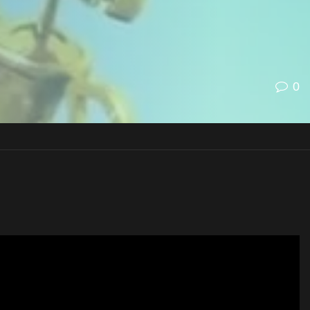
0
o l’annuncio ufficiale ai
Game Awards 2018: Crash Team
ita: il
21 giugno 2019