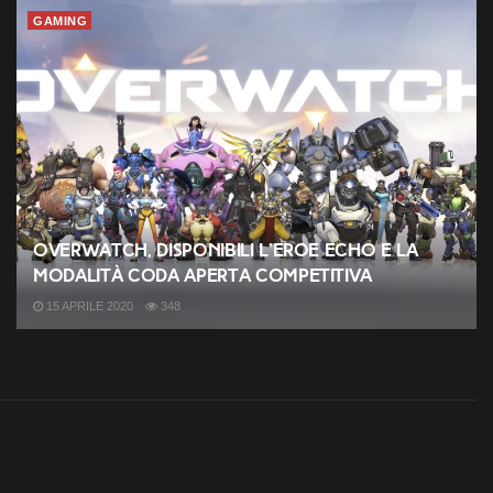
GAMING
Overwatch, disponibili l’eroe Echo e la
modalità coda aperta competitiva
15 APRILE 2020
348