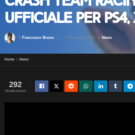
Crash Team Racin
ufficiale per PS4
di
Francesco Bruno
7 Dicembre 2018
in
News
Home
News
292
Visualizzazioni
Dopo diversi riferimenti e indizi che lasciavano intendere il 
Racing: Nitro-Fueled.
Il gioco reinterpreta l’episodio originale, vanta modalità multi