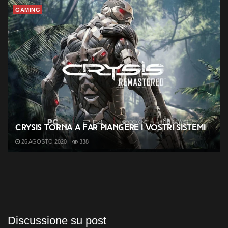
GAMING
Crysis torna a far piangere i vostri sistemi
26 AGOSTO 2020
338
Discussione su post