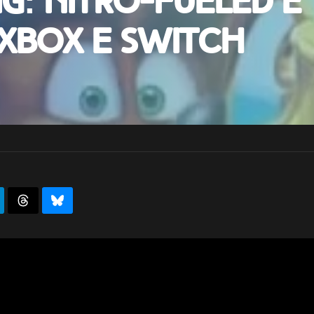
g: Nitro-Fueled è
, Xbox e Switch
reveal su un possibile remake di Crash Team Racing, ecco arrivat
player in locale via split-screen e online, e ha già una data di usc