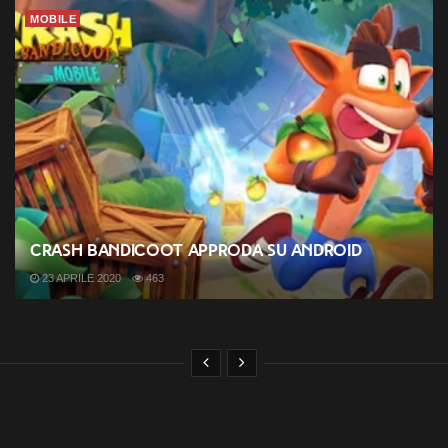
MOBILE
Crash Bandicoot approda su Android
23 APRILE 2020
463