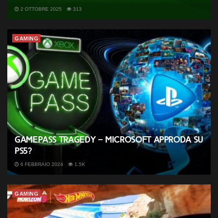
2 OTTOBRE 2025
313
GAMING
GamePass tragedy – Microsoft approda su
PS5?
6 FEBBRAIO 2024
1.5K
GAMING