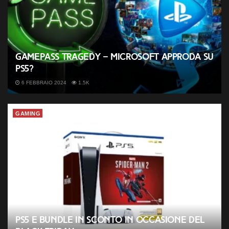
GamePass tragedy – Microsoft approda su
PS5?
6 FEBBRAIO 2024
1.5K
GAMING
PS5 e bundle in sconto in occasione del