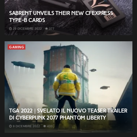
Sabrent unveils their new CFExpress
Type-B cards
29 DICEMBRE 2022
377
GAMING
TGA 2022 | Svelato il nuovo teaser trailer
di Cyberpunk 2077 Phantom Liberty
9 DICEMBRE 2022
433