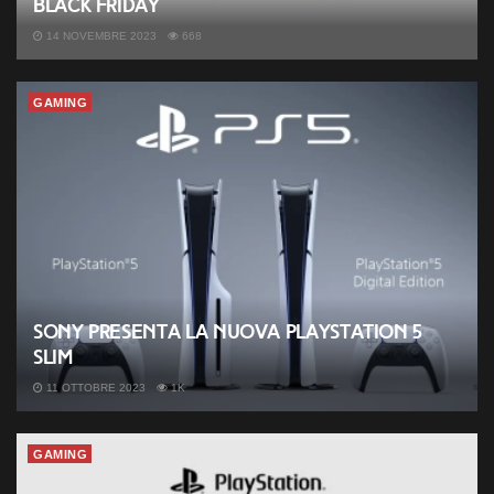
Black Friday
14 NOVEMBRE 2023
668
GAMING
Sony presenta la nuova PlayStation 5
slim
11 OTTOBRE 2023
1K
GAMING