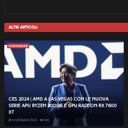
Altri
Articoli
HARDWARE
CES 2024 | AMD a Las Vegas con le nuova
serie APU Ryzen 8000G e GPU Radeon RX 7600
XT
9 GENNAIO 2024
646