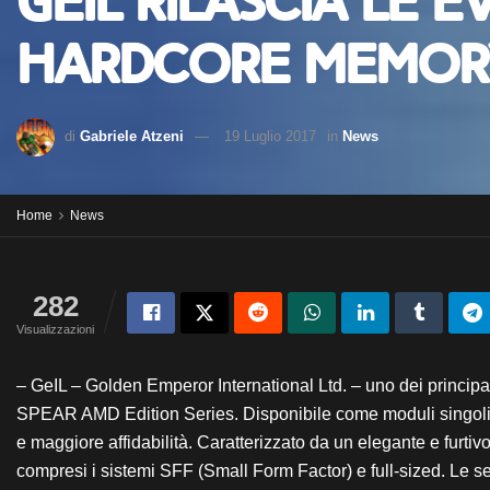
Geil rilascia le 
Hardcore Memor
di
Gabriele Atzeni
19 Luglio 2017
in
News
Home
News
282
Visualizzazioni
– GeIL – Golden Emperor International Ltd. – uno dei princ
SPEAR AMD Edition Series. Disponibile come moduli singoli e
e maggiore affidabilità. Caratterizzato da un elegante e furti
compresi i sistemi SFF (Small Form Factor) e full-sized. Le