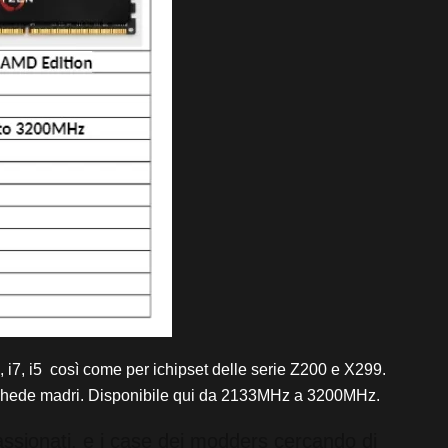
7, i5 così come per ichipset delle serie Z200 e X299.
chede madri. Disponibile qui da 2133MHz a 3200MHz.
ssionati, e i case dei modders cercando di