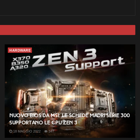
HARDWARE
Nuovo BIOS da MSI: le schede madri Serie 300
supportano le CPU ZEN 3
18 MAGGIO 2022
347