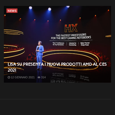
NEWS
Lisa Su presenta i nuovi prodotti AMD al CES
2021
12 GENNAIO 2021
314