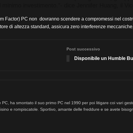
l minimo investimento.”- dice Jennifer Huang, il Vi
orm Factor) PC non dovranno scendere a compromessi nel costruir
tore di altezza standard, assicura zero interferenze meccaniche, 
Post successivo
Disponibile un Humble Bun
 PC, ha smontato il suo primo PC nel 1990 per poi litigare coi vari ges
isino e rompiscatole. Sportivo, amante delle freddure e se avete bisog