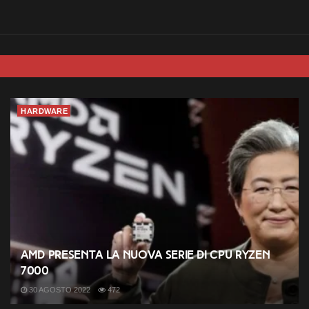
HARDWARE
AMD presenta la nuova serie di CPU Ryzen
7000
30 AGOSTO 2022
472