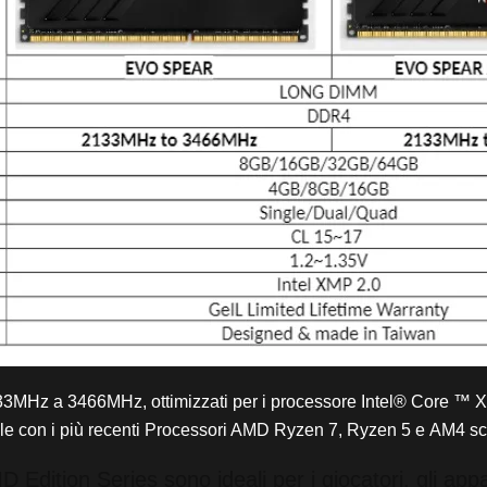
Hz a 3466MHz, ottimizzati per i processore Intel® Core ™ X, i
 con i più recenti Processori AMD Ryzen 7, Ryzen 5 e AM4 s
ion Series sono ideali per i giocatori, gli appa