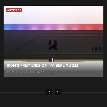
ARTICLES
IRDM’s premieres on IFA Berlin 2022
7 SETTEMBRE 2022
709