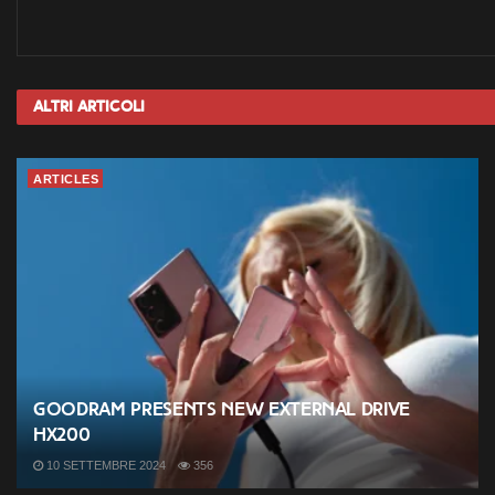
Altri
Articoli
ARTICLES
Goodram presents new external drive
HX200
10 SETTEMBRE 2024
356