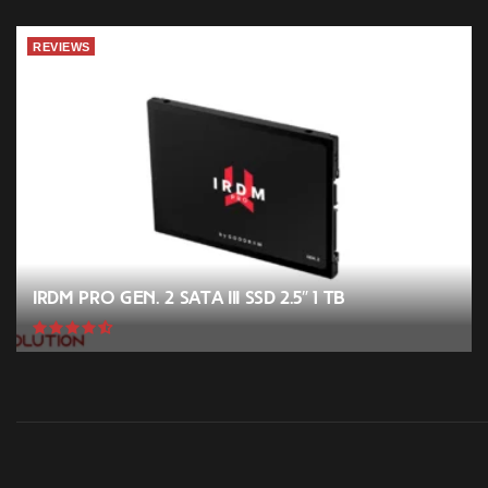
REVIEWS
IRDM PRO GEN. 2 SATA III SSD 2.5″ 1 TB