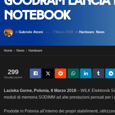
GOODRAM lancia l
notebook
di
Gabriele Atzeni
7 Marzo 2018
in
Hardware
,
News
Home
News
Hardware
299
Visualizzazioni
Laziska Gorne, Polonia, 6 Marzo 2018
– WILK Elektronik SA
moduli di memoria SODIMM
ad alte prestazioni pensati per i
Prodotte in Polonia all’interno dei propri stabilimenti, uti