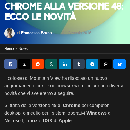
Chrome alla versione 48:
ecco le novità
di
Francesco Bruno
21 Gennaio 2016
Home
News
Il colosso di Mountain View ha rilasciato un nuovo
aggiornamento per il suo browser web, includendo diverse
novità che vi sveleremo a seguire.
Si tratta della versione
48
di
Chrome
per computer
desktop, o meglio per i sistemi operativi
Windows
di
Microsoft,
Linux
e
OSX
di
Apple
.