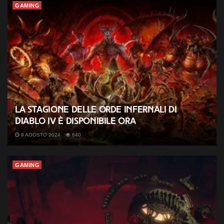
GAMING
La Stagione delle Orde Infernali di
Diablo IV è disponibile ora
9 AGOSTO 2024
640
GAMING