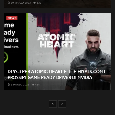
30 MARZO 2023
632
NEWS
DLSS 3 per Atomic Heart e THE FINALS con i
prossimi Game Ready Driver di NVIDIA
1 MARZO 2023
434