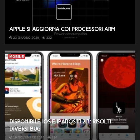
Apple si aggiorna coi processori ARM
23 GIUGNO 2020
332
MOBILE
Disponibile iOS e iPadOS 13.2.3: risolti
diversi bug
19 NOVEMBRE 2019
326