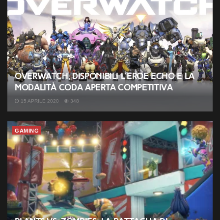
Overwatch, disponibili l’eroe Echo e la
modalità coda aperta competitiva
15 APRILE 2020
348
GAMING