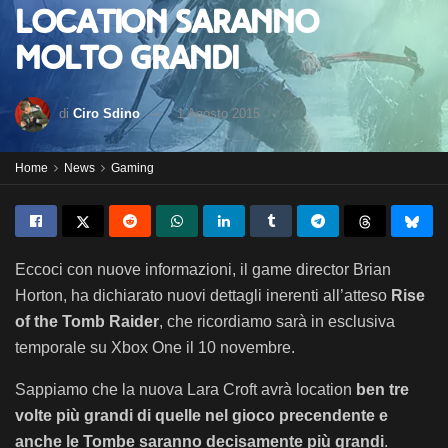
location saranno
molto grandi
di
Ciro Sdino
1 Agosto 2015
Home
News
Gaming
Eccoci con nuove informazioni, il game director Brian
Horton, ha dichiarato nuovi dettagli inerenti all’atteso
Rise
of the Tomb Raider
, che ricordiamo sarà in esclusiva
temporale su Xbox One il 10 novembre.
Sappiamo che la nuova Lara Croft avrà location
ben tre
volte più grandi di quelle nel gioco precendente e
anche le Tombe saranno decisamente più grandi
.