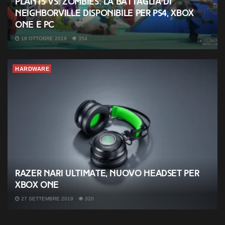
Plants vs. Zombies: la Battaglia di
Neighborville disponibile per PS4, Xbox
One e PC
18 OTTOBRE 2019
354
HARDWARE
Razer Nari Ultimate, nuovo headset per
Xbox One
27 SETTEMBRE 2019
320