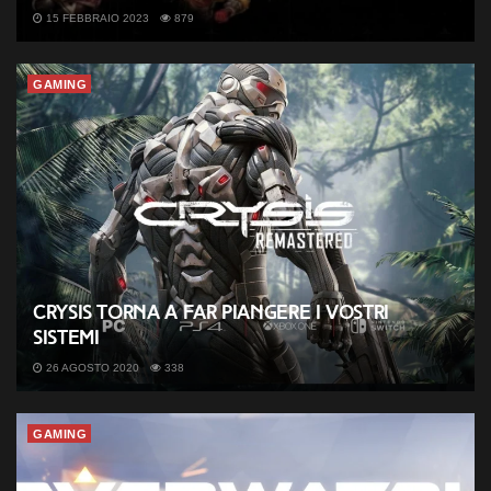
15 FEBBRAIO 2023
879
GAMING
Crysis torna a far piangere i vostri
sistemi
26 AGOSTO 2020
338
GAMING