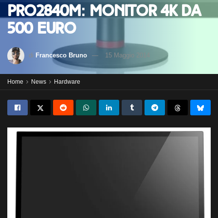
Pro2840m: monitor 4K da
500 Euro
di
Francesco Bruno
15 Maggio 2014
Home
News
Hardware