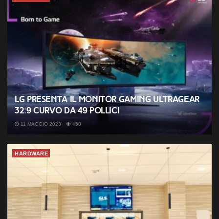
LG presenta il monitor gaming UltraGear
32:9 curvo da 49 pollici
11 MAGGIO 2023
450
HARDWARE