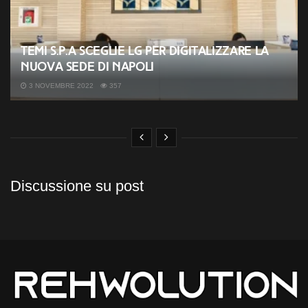
Temi s.p.a sceglie LG per digitalizzare la
nuova sede di Napoli
3 NOVEMBRE 2022
357
Discussione su post