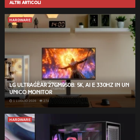
Altri
Articoli
HARDWARE
LG UltraGear 27GM950B: 5K, AI e 330Hz in un
unico monitor
1 LUGLIO 2026
274
HARDWARE