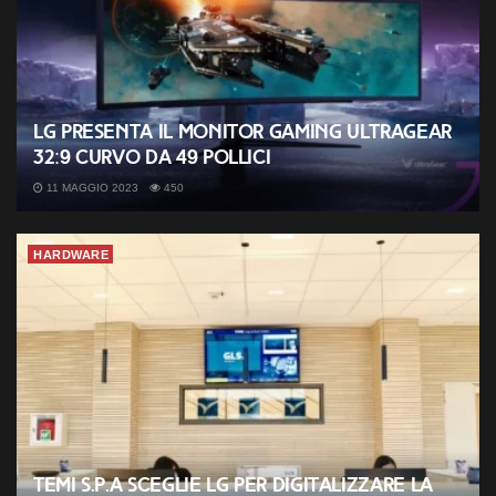
LG presenta il monitor gaming UltraGear
32:9 curvo da 49 pollici
11 MAGGIO 2023
450
HARDWARE
Temi s.p.a sceglie LG per digitalizzare la