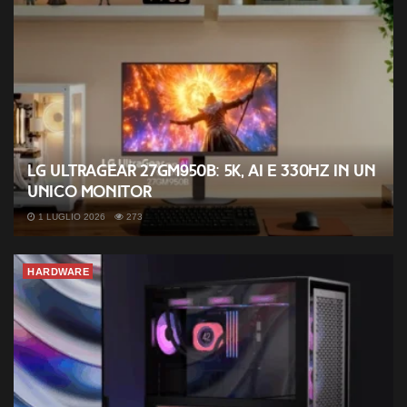
LG UltraGear 27GM950B: 5K, AI e 330Hz in un
unico monitor
1 LUGLIO 2026
273
HARDWARE