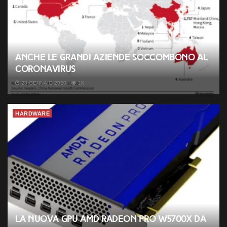
Anche le grandi aziende soccombono al
coronavirus
28 GENNAIO 2020
1K
HARDWARE
La nuova GPU AMD Radeon Pro W5700X da