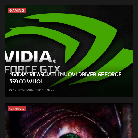
GAMING
Nvidia: rilasciati i nuovi driver GeForce
359.00 WHQL
19 NOVEMBRE 2015
296
GAMING