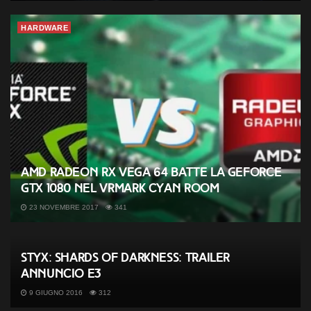
HARDWARE
AMD Radeon RX Vega 64 batte la GeForce
GTX 1080 nel VRMark Cyan Room
23 NOVEMBRE 2017
341
Styx: Shards of Darkness: trailer
annuncio E3
9 GIUGNO 2016
312