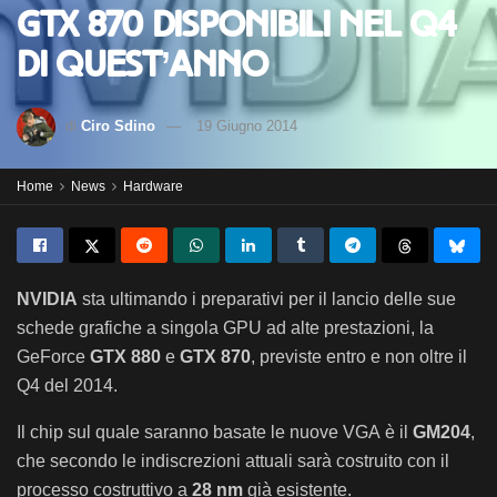
GTX 870 disponibili nel Q4
di quest’anno
di
Ciro Sdino
19 Giugno 2014
Home
News
Hardware
NVIDIA
sta ultimando i preparativi per il lancio delle sue
schede grafiche a singola GPU ad alte prestazioni, la
GeForce
GTX 880
e
GTX 870
, previste entro e non oltre il
Q4 del 2014.
Il chip sul quale saranno basate le nuove VGA è il
GM204
,
che secondo le indiscrezioni attuali sarà costruito con il
processo costruttivo a
28 nm
già esistente.