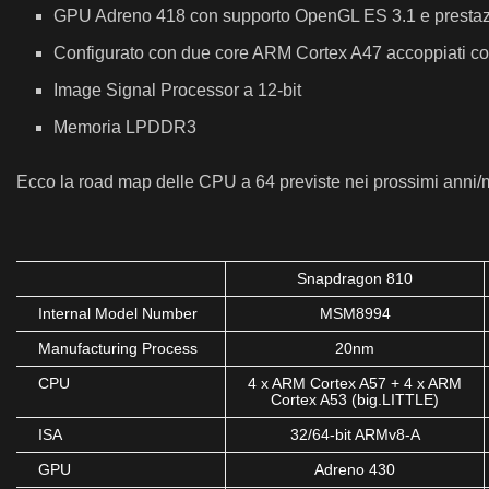
GPU Adreno 418 con supporto OpenGL ES 3.1 e prestazion
Configurato con due core ARM Cortex A47 accoppiati c
Image Signal Processor a 12-bit
Memoria LPDDR3
Ecco la road map delle CPU a 64 previste nei prossimi anni/
Snapdragon 810
Internal Model Number
MSM8994
Manufacturing Process
20nm
CPU
4 x ARM Cortex A57 + 4 x ARM
Cortex A53 (big.LITTLE)
ISA
32/64-bit ARMv8-A
GPU
Adreno 430