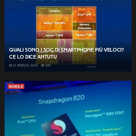
Quali sono i SoC di smartphone più veloci?
Ce lo dice AnTuTu
21 MARZO 2016
300
MOBILE