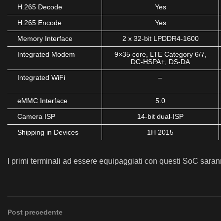
H.265 Decode
Yes
H.265 Encode
Yes
Memory Interface
2 x 32-bit LPDDR4-1600
Integrated Modem
9×35 core, LTE Category 6/7,
DC-HSPA+, DS-DA
Integrated WiFi
–
eMMC Interface
5.0
Camera ISP
14-bit dual-ISP
Shipping in Devices
1H 2015
I primi terminali ad essere equipaggiati con questi SoC sara
Post precedente