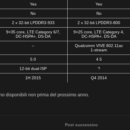
Yes
Yes
No
No
2 x 32-bit LPDDR3-933
2 x 32-bit LPDDR3-800
9×35 core, LTE Category 6/7,
9×25 core, LTE Category 4,
DC-HSPA+, DS-DA
DC-HSPA+, DS-DA
–
Qualcomm VIVE 802.11ac
1-stream
5.0
4.5
12-bit dual-ISP
?
1H 2015
Q4 2014
nno disponibili non prima del prossimo anno.
Post successivo