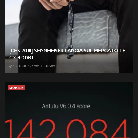
[CES 2018] Sennheiser lancia sul mercato le
CX 6.00BT
15 GENNAIO 2018
292
MOBILE