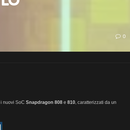
 lo
0
 i nuovi SoC
Snapdragon 808
e
810
, caratterizzati da un