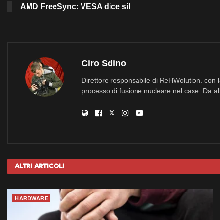
AMD FreeSync: VESA dice si!
Ciro Sdino
Direttore responsabile di ReHWolution, con l
processo di fusione nucleare nel case. Da all
Altri
Articoli
HARDWARE