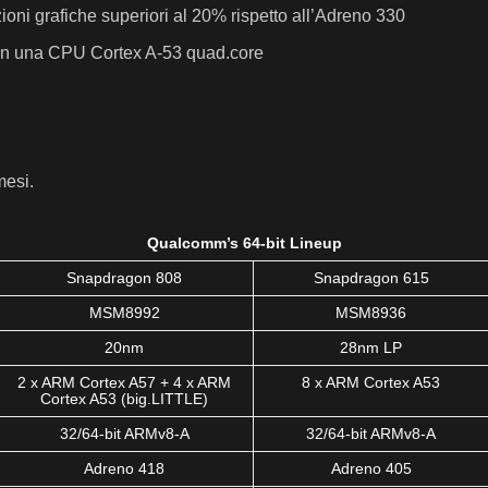
i grafiche superiori al 20% rispetto all’Adreno 330
on una CPU Cortex A-53 quad.core
mesi.
Qualcomm’s 64-bit Lineup
Snapdragon 808
Snapdragon 615
MSM8992
MSM8936
20nm
28nm LP
2 x ARM Cortex A57 + 4 x ARM
8 x ARM Cortex A53
Cortex A53 (big.LITTLE)
32/64-bit ARMv8-A
32/64-bit ARMv8-A
Adreno 418
Adreno 405