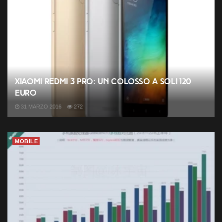
Xiaomi Redmi 3 Pro: un colosso a soli 120
euro
31 MARZO 2016
272
MOBILE