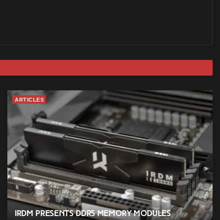
ARTICLES
IRDM presents DDR5 memory modules