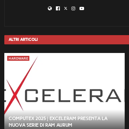
Altri
Articoli
HARDWARE
Computex 2025 | Exceleram presenta la
nuova serie di RAM Aurum