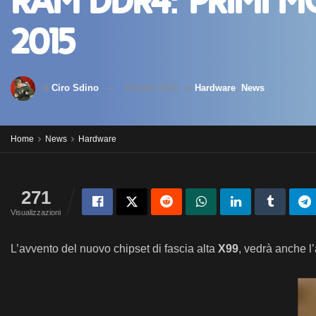
RAM DDR4: primi mo
2015
di
Ciro Sdino
8 Aprile 2014
in
Hardware
,
News
Home
News
Hardware
271
Visualizzazioni
L’avvento del nuovo chipset di fascia alta
X99
, vedrà anche l