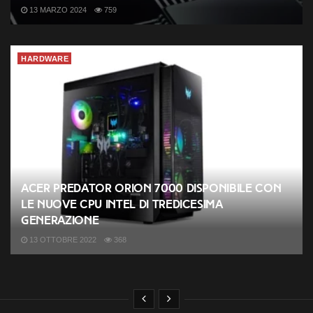
13 MARZO 2024
759
HARDWARE
Acer Predator Orion 7000 disponibile con
le nuove CPU Intel di tredicesima
generazione
13 OTTOBRE 2022
368