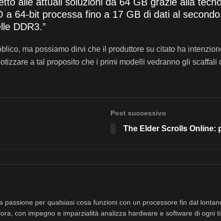
to alle attuali soluzioni da 64 GB grazie alla tecn
 a 64-bit processa fino a 17 GB di dati al secondo.
delle DDR3.”
blico, ma possiamo dirvi che il produttore su citato ha intenzion
potizzare a tal proposito che i primi modelli vedranno gli scaffali
Post successivo
The Elder Scrolls Online: p
a passione per qualsiasi cosa funzioni con un processore fin dal lonta
ora, con impegno e imparzialità analizza hardware e software di ogni ti