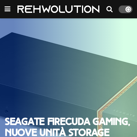
Seagate FireCuda Gaming,
nuove unità storage