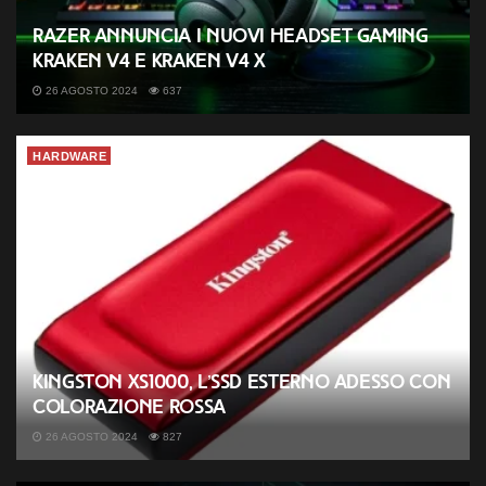
Razer annuncia i nuovi headset gaming
Kraken V4 e Kraken V4 X
26 AGOSTO 2024
637
HARDWARE
Kingston XS1000, l’SSD esterno adesso con
colorazione rossa
26 AGOSTO 2024
827