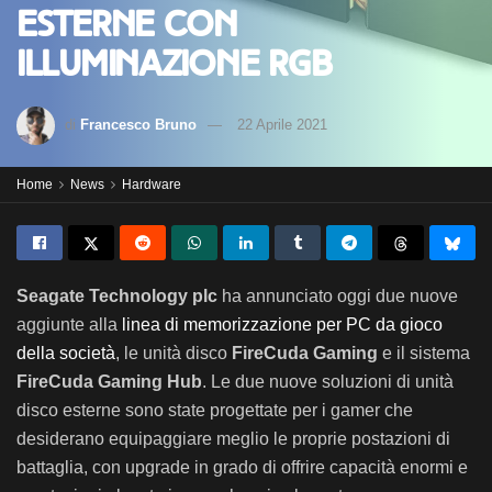
esterne con
illuminazione RGB
di
Francesco Bruno
22 Aprile 2021
Home
News
Hardware
Seagate Technology plc
ha annunciato oggi due nuove
aggiunte alla
linea di memorizzazione per PC da gioco
della società
, le unità disco
FireCuda Gaming
e il sistema
FireCuda Gaming Hub
. Le due nuove soluzioni di unità
disco esterne sono state progettate per i gamer che
desiderano equipaggiare meglio le proprie postazioni di
battaglia, con upgrade in grado di offrire capacità enormi e