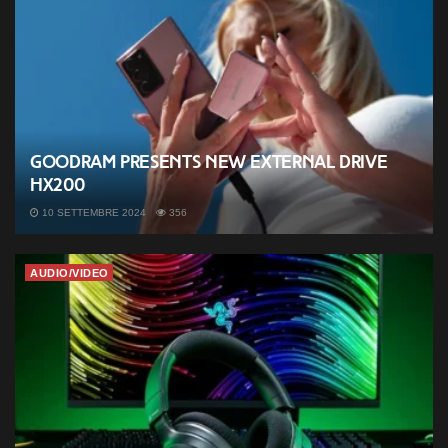
Goodram presents new external drive
HX200
10 SETTEMBRE 2024
356
AUDIO/VIDEO