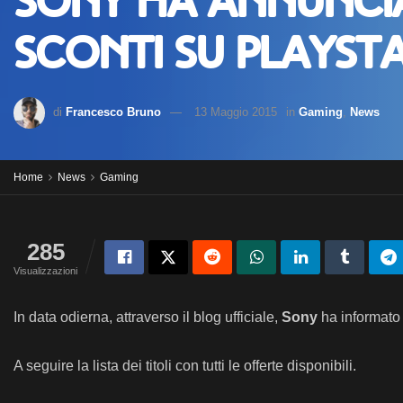
Sony ha annunci
sconti su PlaySt
di
Francesco Bruno
13 Maggio 2015
in
Gaming
,
News
Home
News
Gaming
285
Visualizzazioni
In data odierna, attraverso il blog ufficiale,
Sony
ha informato a
A seguire la lista dei titoli con tutti le offerte disponibili.