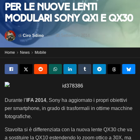
per le nuove lenti
modulari Sony QX1 e QX30
di
Ciro Sdino
30 Settembre 2014
Home
News
Mobile
Durante l’
IFA 2014
, Sony ha aggiornato i propri obiettivi
per smartphone, in grado di trasformali in ottime macchine
fotografiche.
Stavolta si è differenziata con la nuova lente QX30 che va
a sostituire la QX10 estendendo lo zoom ottico a 30X, ma