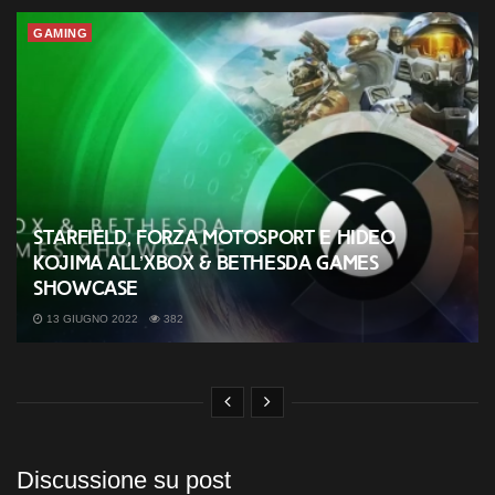
GAMING
Starfield, Forza Motosport e Hideo
Kojima all’Xbox & Bethesda Games
Showcase
13 GIUGNO 2022
382
Discussione su post