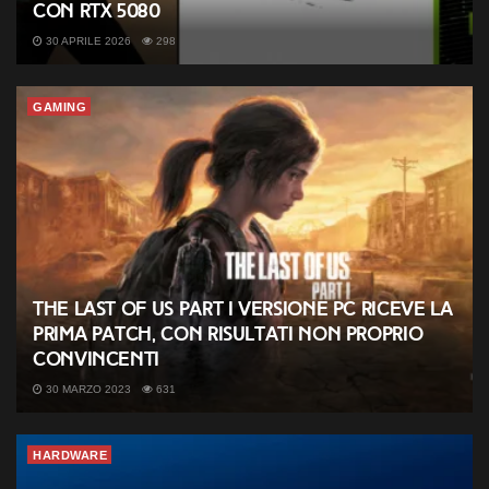
con RTX 5080
30 APRILE 2026
298
GAMING
The Last of Us Part I versione PC riceve la
prima patch, con risultati non proprio
convincenti
30 MARZO 2023
631
HARDWARE