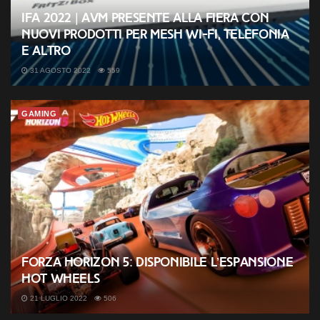
IFA 2022 | AVM presente alla fiera con
nuovi prodotti per Mesh Wi-Fi, telefonia
e altro
31 AGOSTO 2022
559
GAMING
Forza Horizon 5: disponibile l’espansione
Hot Wheels
21 LUGLIO 2022
506