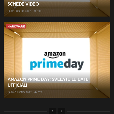
schede video
12 LUGLIO 2022
396
HARDWARE
Amazon Prime Day: svelate le date
ufficiali
16 GIUGNO 2022
374