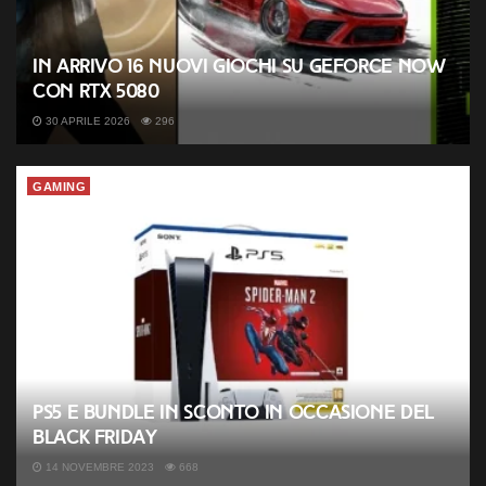
In arrivo 16 nuovi giochi su GeForce NOW
con RTX 5080
30 APRILE 2026
296
GAMING
PS5 e bundle in sconto in occasione del
Black Friday
14 NOVEMBRE 2023
668