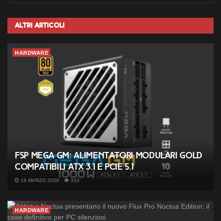
Altri
Articoli
HARDWARE
FSP MEGA GM: alimentatori modulari Gold
compatibili ATX 3.1 e PCIe 5.1
18 MARZO 2026
310
HARDWARE