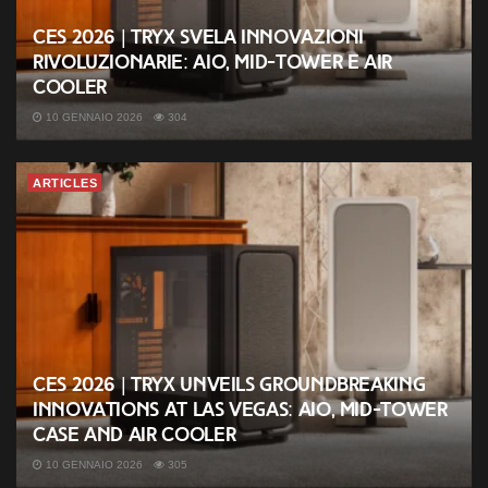
CES 2026 | TRYX svela innovazioni
rivoluzionarie: AIO, mid-tower e air
cooler
10 GENNAIO 2026
304
ARTICLES
CES 2026 | TRYX unveils groundbreaking
innovations at Las Vegas: AIO, mid-tower
case and air cooler
10 GENNAIO 2026
305