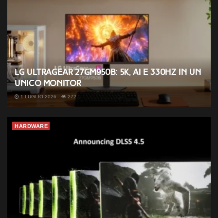
LG UltraGear 27GM950B: 5K, AI e 330Hz in un
unico monitor
1 LUGLIO 2026
272
HARDWARE